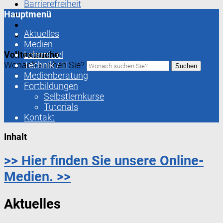
Barrierefreiheit
Hauptmenü
Nutzungsbedingungen
Datenschutz
Aktuelles
Impressum
Medien
Volltextsuche
Lehrmittel
Wonach suchen Sie?
Technik / IT
Suchen
Medienberatung
Fortbildungen
Selbstlernkurse
Tutorials
Kontakt
Inhalt
>> Hier finden Sie unsere Online-
Medien. >>
Aktuelles