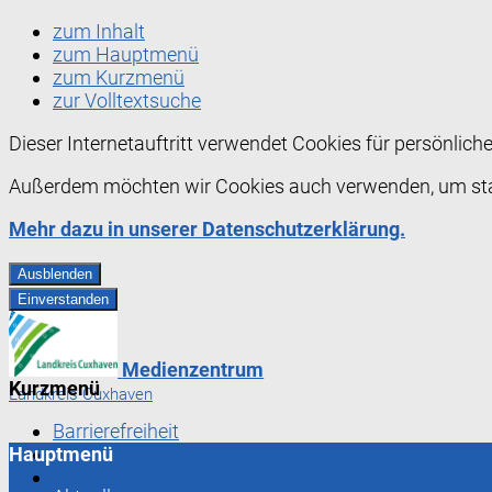
zum Inhalt
zum Hauptmenü
zum Kurzmenü
zur Volltextsuche
Dieser Internetauftritt verwendet Cookies für persönlic
Außerdem möchten wir Cookies auch verwenden, um stati
Mehr dazu in unserer Datenschutzerklärung.
Ausblenden
Einverstanden
Medienzentrum
Kurzmenü
Landkreis Cuxhaven
Barrierefreiheit
Hauptmenü
Nutzungsbedingungen
Datenschutz