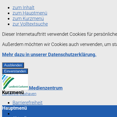
zum Inhalt
zum Hauptmenü
zum Kurzmenü
zur Volltextsuche
Dieser Internetauftritt verwendet Cookies für persönlic
Außerdem möchten wir Cookies auch verwenden, um stati
Mehr dazu in unserer Datenschutzerklärung.
Ausblenden
Einverstanden
Medienzentrum
Kurzmenü
Landkreis Cuxhaven
Barrierefreiheit
Hauptmenü
Nutzungsbedingungen
Datenschutz